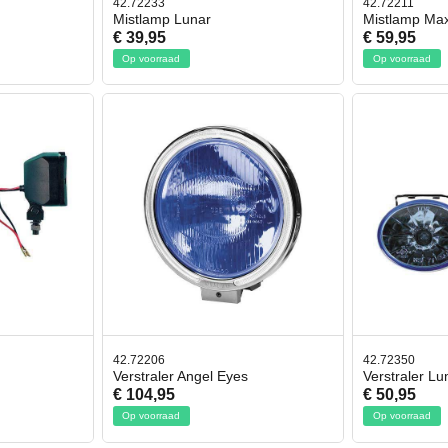
42.72233
42.72211
Mistlamp Lunar
Mistlamp Max
€ 39,95
€ 59,95
Op voorraad
Op voorraad
42.72206
42.72350
Verstraler Angel Eyes
Verstraler L
€ 104,95
€ 50,95
Op voorraad
Op voorraad