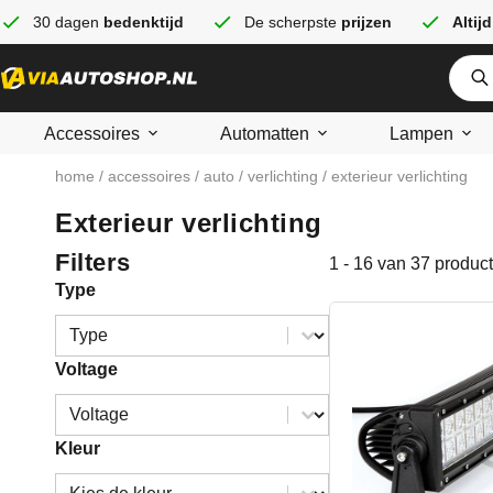
30 dagen
bedenktijd
De scherpste
prijzen
Altijd
Accessoires
Automatten
Lampen
home
/
accessoires
/
auto
/
verlichting
/ exterieur verlichting
Exterieur verlichting
Filters
1 - 16 van 37 produc
Type
Type
Type
Voltage
Voltage
Voltage
Kleur
Kleur
Kleur