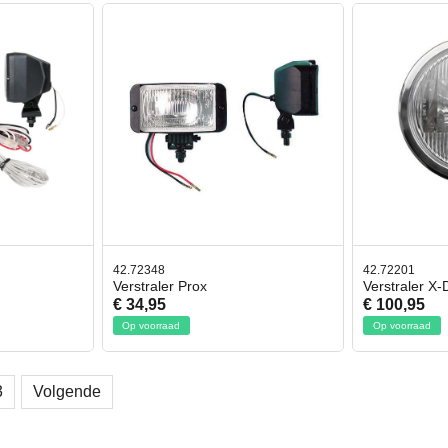
42.72348
42.72201
Verstraler Prox
Verstraler X
€ 34,95
€ 100,95
Op voorraad
Op voorraad
3
Volgende