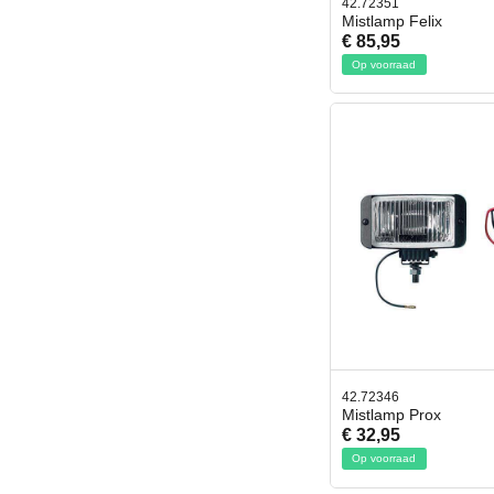
42.72351
Mistlamp Felix
€ 85,95
Op voorraad
42.72346
Mistlamp Prox
€ 32,95
Op voorraad