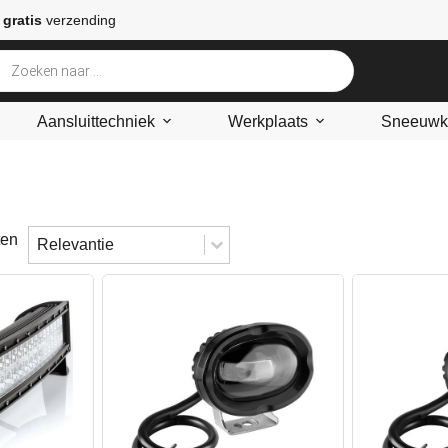
 gratis
verzending
Aansluittechniek
Werkplaats
Sneeuwke
Sort content
Sorteren
ten
Sort content