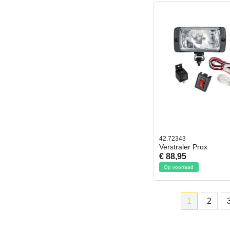
42.72343
Verstraler Prox
€ 88,95
Op voorraad
1
2