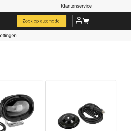
Klantenservice
Zoek op automodel
ttingen