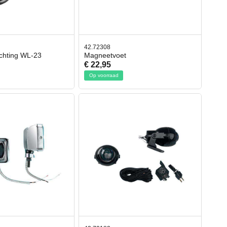
42.72308
ichting WL-23
Magneetvoet
€ 22,95
Op voorraad