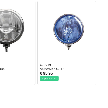
42.72195
-Due
Verstraler X-TRE
€ 95,95
Op voorraad