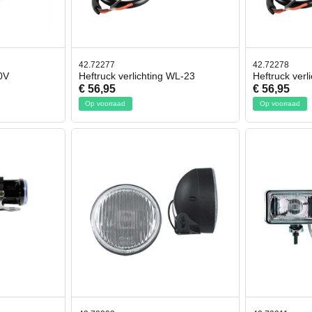
42.72277
42.72278
0V
Heftruck verlichting WL-23
Heftruck verl
€ 56,95
€ 56,95
Op voorraad
Op voorraad