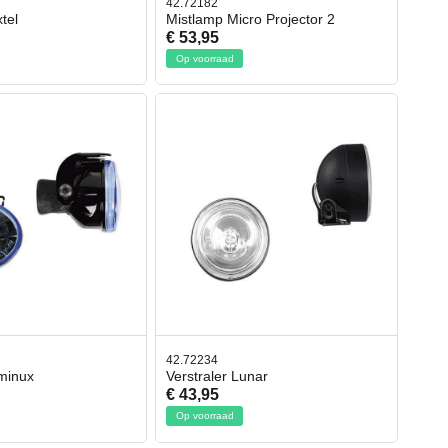
42.72182
tel
Mistlamp Micro Projector 2
€ 53,95
Op voorraad
42.72234
uminux
Verstraler Lunar
€ 43,95
Op voorraad