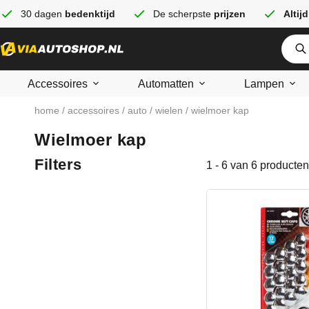
30 dagen
bedenktijd
De scherpste
prijzen
Altijd
Accessoires
Automatten
Lampen
home
/
accessoires
/
auto
/
wielen
/ wielmoer kap
Wielmoer kap
Filters
1 - 6 van 6 producten