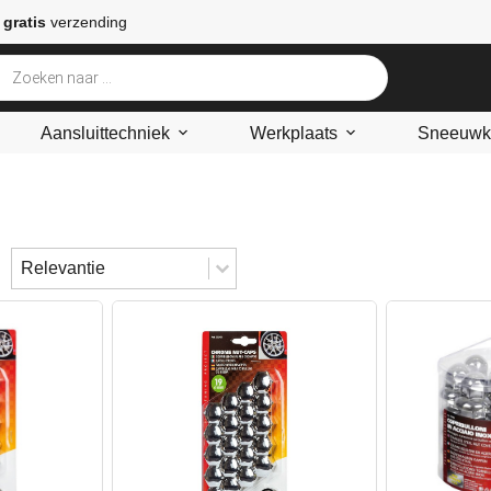
 gratis
verzending
Aansluittechniek
Werkplaats
Sneeuwke
Sort content
Sorteren
Sort content