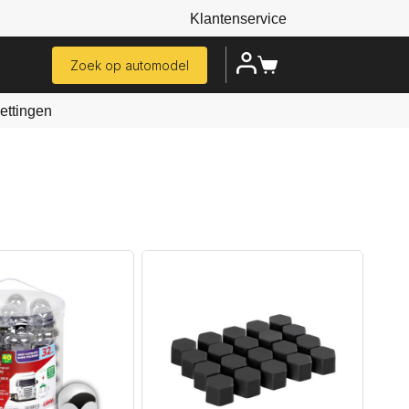
Klantenservice
Zoek op automodel
ttingen