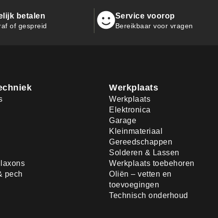
ijk betalen
Service voorop
raf of gespreid
Bereikbaar voor vragen
echniek
Werkplaats
s
Werkplaats
Elektronica
Garage
Kleinmateriaal
Gereedschappen
Solderen & Lassen
laxons
Werkplaats toebehoren
& pech
Oliën – vetten en
toevoegingen
Technisch onderhoud