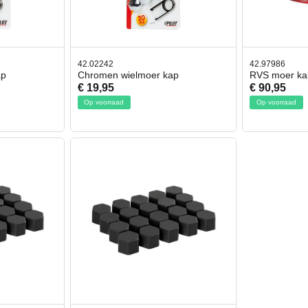
42.02242
42.97986
ap
Chromen wielmoer kap
RVS moer ka
€ 19,95
€ 90,95
Op voorraad
Op voorraad