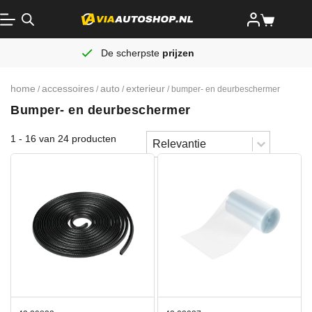
De scherpste
prijzen
home
accessoires
auto
exterieur
/
/
/
/ bumper- en deurbeschermer
Bumper- en deurbeschermer
Sort content
1 - 16 van 24 producten
Sorteren
Sort content