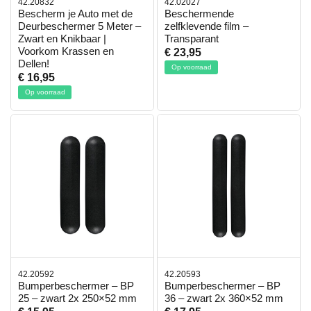
42.20832
42.02027
Bescherm je Auto met de
Beschermende
Deurbeschermer 5 Meter –
zelfklevende film –
Zwart en Knikbaar |
Transparant
Voorkom Krassen en
€ 23,95
Dellen!
Op voorraad
€ 16,95
Op voorraad
42.20592
42.20593
Bumperbeschermer – BP
Bumperbeschermer – BP
25 – zwart 2x 250×52 mm
36 – zwart 2x 360×52 mm