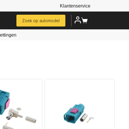
Klantenservice
Zoek op automodel
ttingen