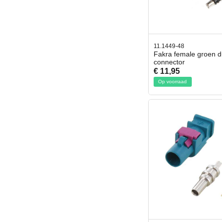
11.1449-48
Fakra female groen d
connector
€ 11,95
Op voorraad