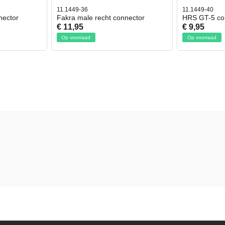
11.1449-36
11.1449-40
nector
Fakra male recht connector
HRS GT-5 co
€ 11,95
€ 9,95
Op voorraad
Op voorraad