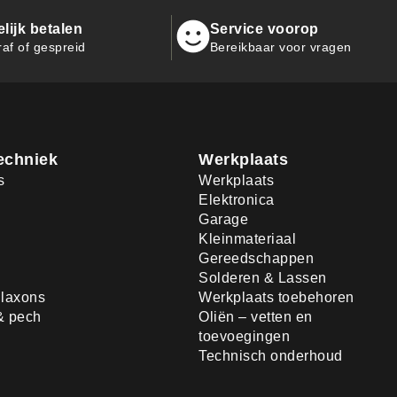
ijk betalen
Service voorop
raf of gespreid
Bereikbaar voor vragen
echniek
Werkplaats
s
Werkplaats
Elektronica
Garage
Kleinmateriaal
Gereedschappen
Solderen & Lassen
laxons
Werkplaats toebehoren
& pech
Oliën – vetten en
toevoegingen
Technisch onderhoud