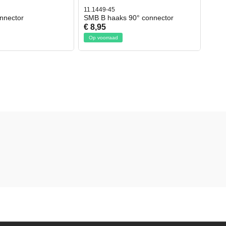
11.1449-45
nnector
SMB B haaks 90° connector
€ 8,95
Op voorraad