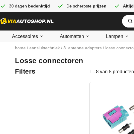
30 dagen
bedenktijd
De scherpste
prijzen
Altijd
Accessoires
Automatten
Lampen
home
/
aansluittechniek
/
3. antenne adapters
/ losse connecto
Losse connectoren
Filters
1 - 8 van 8 producten