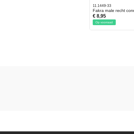
11.1449-33
Fakra male recht con
€ 8,95
Op voorraad