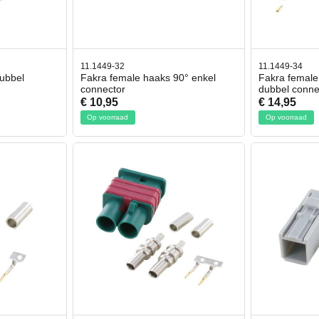
11.1449-32
11.1449-34
ubbel
Fakra female haaks 90° enkel
Fakra female
connector
dubbel conne
€ 10,95
€ 14,95
Op voorraad
Op voorraad