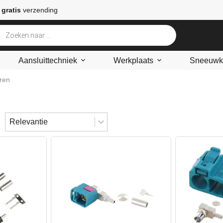
 gratis
verzending
Aansluittechniek
Werkplaats
Sneeuwke
ren
Sort content
Sorteren
Sort content