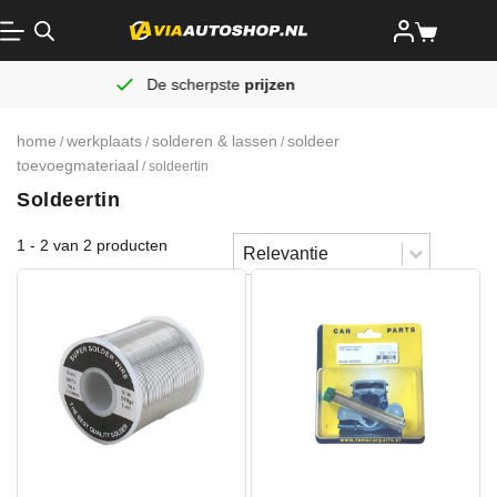
De scherpste
prijzen
home
werkplaats
solderen & lassen
soldeer
/
/
/
toevoegmateriaal
/ soldeertin
Soldeertin
Sort content
1 - 2 van 2 producten
Sorteren
Sort content