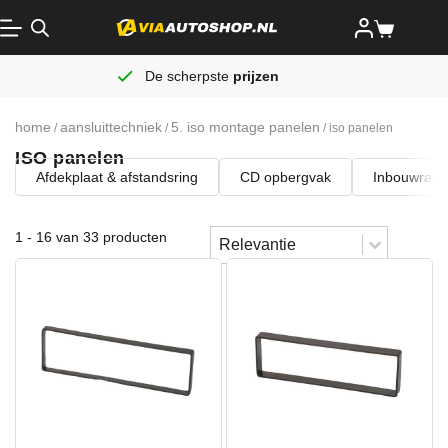
De scherpste
prijzen
home
aansluittechniek
5. iso montage panelen
/
/
/ iso panelen
ISO panelen
Afdekplaat & afstandsring
CD opbergvak
Inbouwraa
Sort content
1 - 16 van 33 producten
Sorteren
Sort content