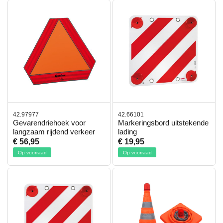
42.97977
42.66101
Gevarendriehoek voor
Markeringsbord uitstekende
langzaam rijdend verkeer
lading
€ 56,95
€ 19,95
Op voorraad
Op voorraad