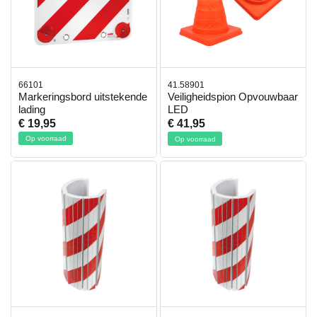
66101
41.58901
Markeringsbord uitstekende
Veiligheidspion Opvouwbaar
lading
LED
€ 19,95
€ 41,95
Op voorraad
Op voorraad