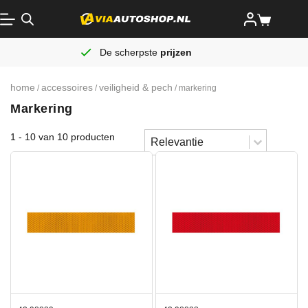
De scherpste
prijzen
home
accessoires
veiligheid & pech
/
/
/ markering
Markering
Sort content
1 - 10 van 10 producten
Sorteren
Sort content