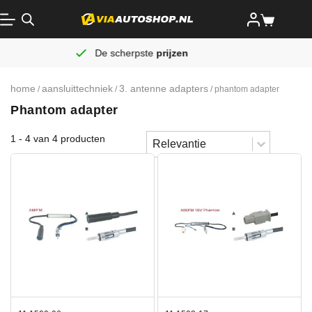
De scherpste
prijzen
home
aansluittechniek
3. antenne adapters
/
/
/ phantom adapter
Phantom adapter
Sort content
1 - 4 van 4 producten
Sorteren
Sort content