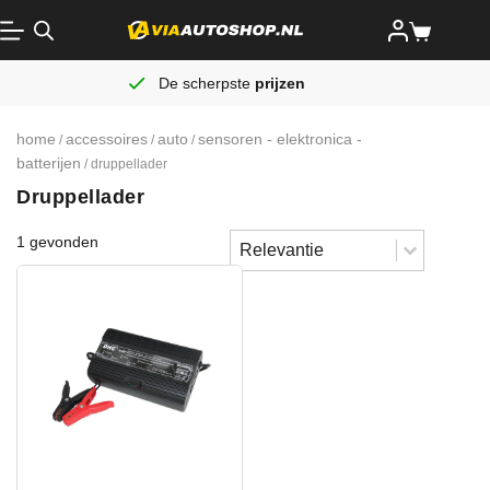
De scherpste
prijzen
home
accessoires
auto
sensoren - elektronica -
/
/
/
batterijen
/ druppellader
Druppellader
Sort content
1 gevonden
Sorteren
Sort content