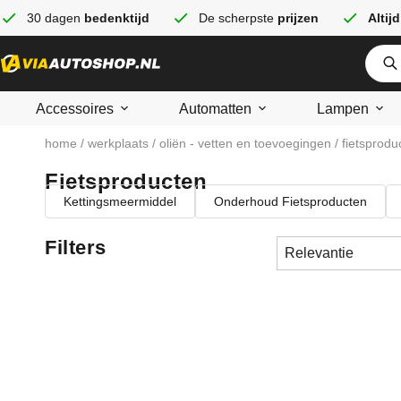
30 dagen
bedenktijd
De scherpste
prijzen
Altijd
Accessoires
Automatten
Lampen
home
/
werkplaats
/
oliën - vetten en toevoegingen
/ fietsprodu
Fietsproducten
Kettingsmeermiddel
Onderhoud Fietsproducten
Filters
Sort content
Sorteren
Sort content