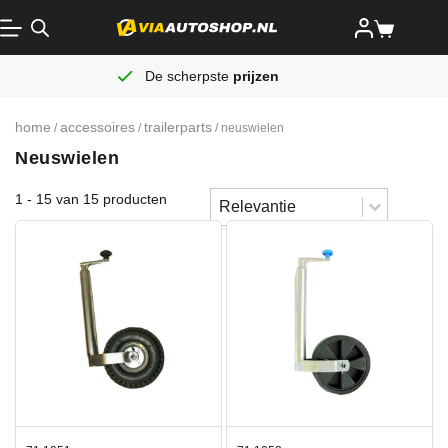
De scherpste
prijzen
home
accessoires
trailerparts
/
/
/ neuswielen
Neuswielen
Sort content
1 - 15 van 15 producten
Sorteren
Sort content