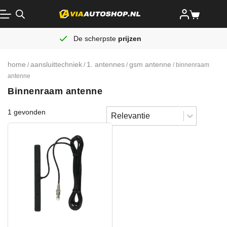
De scherpste
prijzen
home
aansluittechniek
1. antennes
gsm antenne
/
/
/
/ binnenraam
antenne
Binnenraam antenne
Sort content
1 gevonden
Sorteren
Sort content