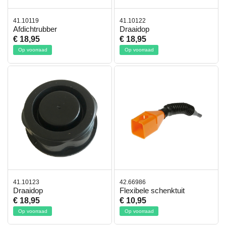
41.10119
41.10122
Afdichtrubber
Draaidop
€ 18,95
€ 18,95
Op voorraad
Op voorraad
41.10123
42.66986
Draaidop
Flexibele schenktuit
€ 18,95
€ 10,95
Op voorraad
Op voorraad