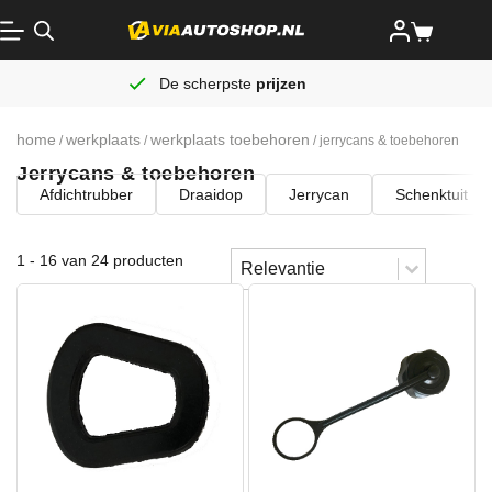
De scherpste
prijzen
home
werkplaats
werkplaats toebehoren
/
/
/ jerrycans & toebehoren
Jerrycans & toebehoren
Afdichtrubber
Draaidop
Jerrycan
Schenktuit
Sort content
1 - 16 van 24 producten
Sorteren
Sort content