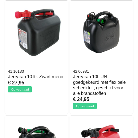
41.10133
42.66981
Jerrycan 10 ltr. Zwart meno
Jerrycan 10L UN
goedgekeurd met flexibele
€ 27,95
schenktuit, geschikt voor
Op voorraad
alle brandstoffen
€ 24,95
Op voorraad