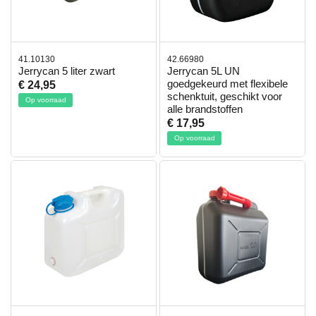
41.10130
42.66980
Jerrycan 5 liter zwart
Jerrycan 5L UN
goedgekeurd met flexibele
€ 24,95
schenktuit, geschikt voor
Op voorraad
alle brandstoffen
€ 17,95
Op voorraad