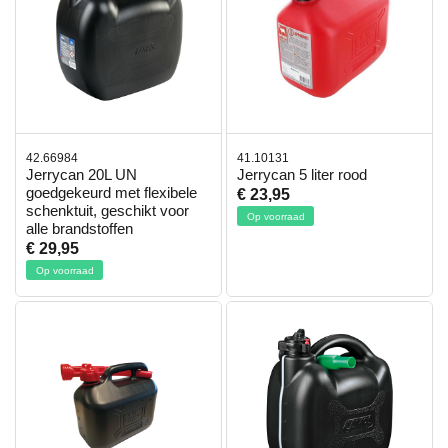
42.66984
41.10131
Jerrycan 20L UN
Jerrycan 5 liter rood
goedgekeurd met flexibele
€ 23,95
schenktuit, geschikt voor
Op voorraad
alle brandstoffen
€ 29,95
Op voorraad