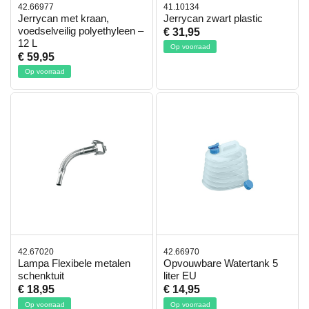
42.66977
41.10134
Jerrycan met kraan,
Jerrycan zwart plastic
voedselveilig polyethyleen –
€ 31,95
12 L
Op voorraad
€ 59,95
Op voorraad
42.67020
42.66970
Lampa Flexibele metalen
Opvouwbare Watertank 5
schenktuit
liter EU
€ 18,95
€ 14,95
Op voorraad
Op voorraad