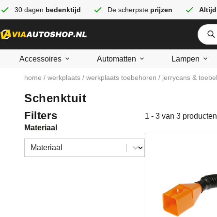
30 dagen
bedenktijd
De scherpste
prijzen
Altijd
Accessoires
Automatten
Lampen
home
/
werkplaats
/
werkplaats toebehoren
/
jerrycans & toeb
Schenktuit
Filters
1 - 3 van 3 producten
Materiaal
Materiaal
Materiaal