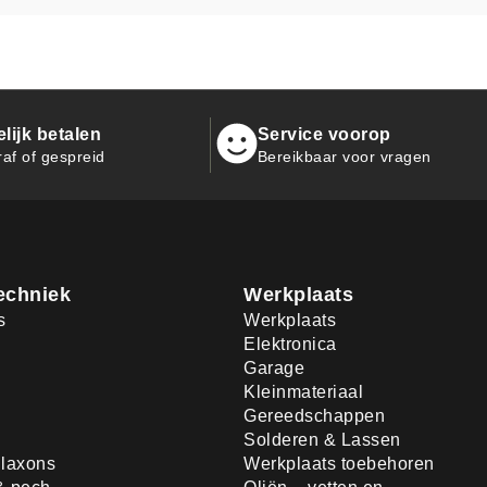
ijk betalen
Service voorop
raf of gespreid
Bereikbaar voor vragen
echniek
Werkplaats
s
Werkplaats
Elektronica
Garage
Kleinmateriaal
Gereedschappen
Solderen & Lassen
laxons
Werkplaats toebehoren