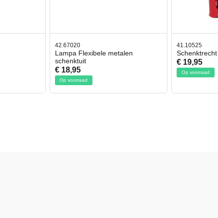
42.67020
41.10525
Lampa Flexibele metalen
Schenktrecht 
schenktuit
€ 19,95
€ 18,95
Op voorraad
Op voorraad