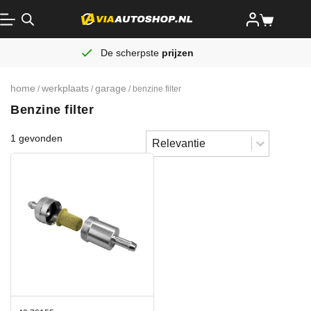
De scherpste
prijzen
home
werkplaats
garage
/
/
/ benzine filter
Benzine filter
Sort content
1 gevonden
Sorteren
Sort content