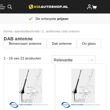
De scherpste
prijzen
home
aansluittechniek
1. antennes
/
/
/ dab antenne
DAB antenne
Binnenraam antenne
Dak antenne
On glass
Sh
Sort content
1 - 16 van 21 producten
Sorteren
Sort content