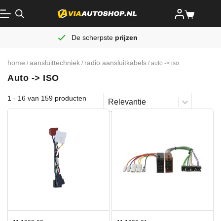
De scherpste
prijzen
home
aansluittechniek
radio aansluitkabels
/
/
/ auto -> iso
Auto -> ISO
Sort content
1 - 16 van 159 producten
Sorteren
Sort content