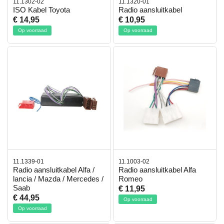
11.1302-02
11.1320-01
ISO Kabel Toyota
Radio aansluitkabel
€ 14,95
€ 10,95
Op voorraad
Op voorraad
11.1339-01
11.1003-02
Radio aansluitkabel Alfa /
Radio aansluitkabel Alfa
lancia / Mazda / Mercedes /
Romeo
Saab
€ 11,95
€ 44,95
Op voorraad
Op voorraad