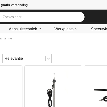
 gratis
verzending
Aansluittechniek
Werkplaats
Sneeuwke
 antenne
Sort content
Sorteren
Sort content