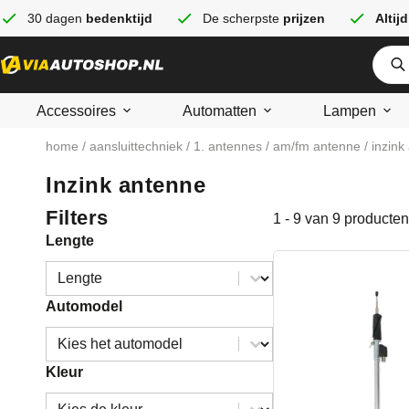
30 dagen
bedenktijd
De scherpste
prijzen
Altijd
Accessoires
Automatten
Lampen
home
/
aansluittechniek
/
1. antennes
/
am/fm antenne
/ inzink
Inzink antenne
Filters
1 - 9 van 9 producten
Lengte
Lengte
Lengte
Automodel
Automodel
Automodel
Kleur
Kleur
Kleur