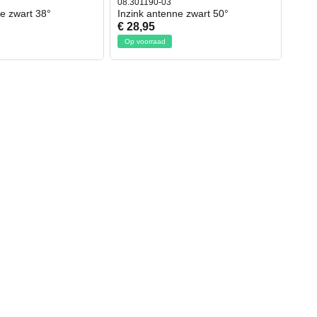
08.301190-03
ne zwart 38°
Inzink antenne zwart 50°
€ 28,95
Op voorraad