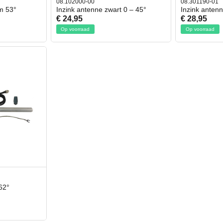
08.102000-00
08.301190-01
m 53°
Inzink antenne zwart 0 – 45°
Inzink anten
€ 24,95
€ 28,95
Op voorraad
Op voorraad
62°