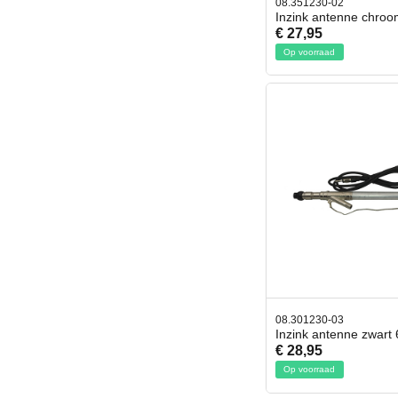
08.351230-02
Inzink antenne chroo
€ 27,95
Op voorraad
08.301230-03
Inzink antenne zwart 
€ 28,95
Op voorraad