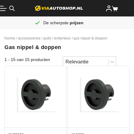
De scherpste
prijzen
home
accessoires
auto
exterieur
/
/
/
/ gas nippel & doppen
Gas nippel & doppen
Sort content
1 - 15 van 15 producten
Sorteren
Sort content