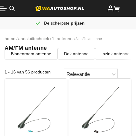
De scherpste
prijzen
home
aansluittechniek
1. antennes
/
/
/ am/fm antenne
AM/FM antenne
Binnenraam antenne
Dak antenne
Inzink antenne
Sort content
1 - 16 van 56 producten
Sorteren
Sort content