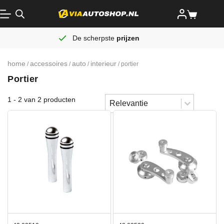
De scherpste
prijzen
home
accessoires
auto
interieur
/
/
/
/ portier
Portier
Sort content
1 - 2 van 2 producten
Sorteren
Sort content