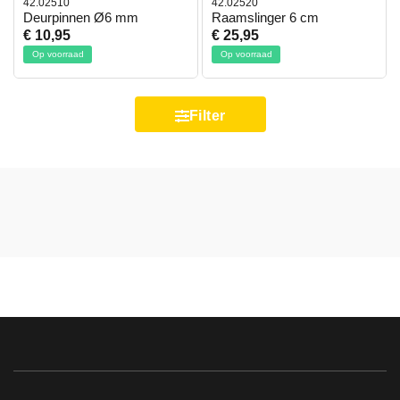
42.02510
42.02520
Deurpinnen Ø6 mm
Raamslinger 6 cm
€ 10,95
€ 25,95
Op voorraad
Op voorraad
Filter