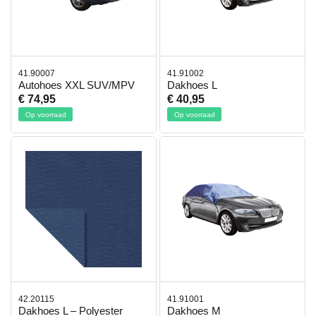
41.90007
41.91002
Autohoes XXL SUV/MPV
Dakhoes L
€ 74,95
€ 40,95
Op voorraad
Op voorraad
42.20115
41.91001
Dakhoes L – Polyester
Dakhoes M