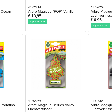
41.62214
41.62029
” Ocean
Arbre Magique “POP” Vanille
Arbre Magiqu
Luchtverfriss
€ 13,95
€ 6,95
Op voorraad
Op voorraad
41.62066
41.62054
 Portofino
Arbre Magique Berries Valley
Arbre Magiqu
Luchtverfrisser
Luchtverfriss