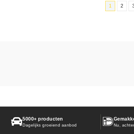
1
2
5000+ producten
Gemakkel
Dagelijks groeiend aanbod
Nu, achte