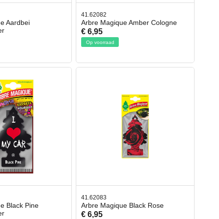
41.62082
e Aardbei
Arbre Magique Amber Cologne
er
€ 6,95
Op voorraad
41.62083
e Black Pine
Arbre Magique Black Rose
er
€ 6,95