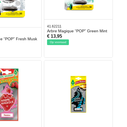
41.62211
Arbre Magique “POP” Green Mint
€ 13,95
ue “POP” Fresh Musk
Op voorraad