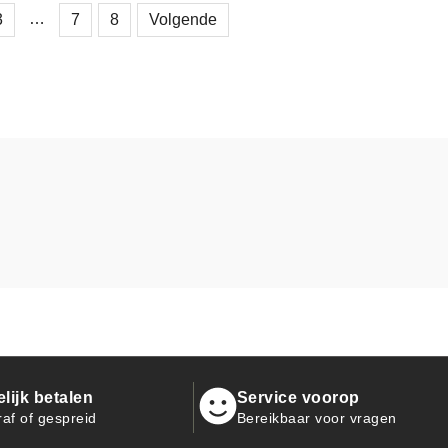
…
3
7
8
Volgende
ijk betalen
Service voorop
raf of gespreid
Bereikbaar voor vragen