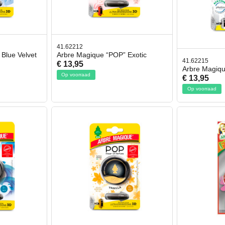
41.62212
Blue Velvet
Arbre Magique “POP” Exotic
41.62215
€ 13,95
Arbre Magiq
Op voorraad
€ 13,95
Op voorraad