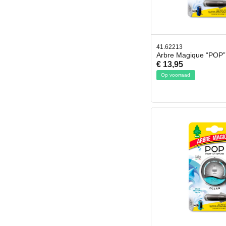
41.62213
Arbre Magique “POP” 
€ 13,95
Op voorraad