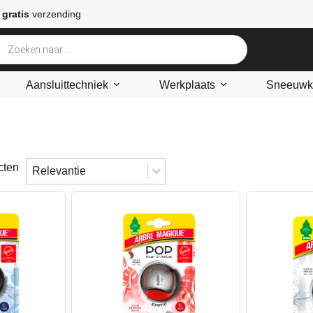
 gratis
verzending
Aansluittechniek
Werkplaats
Sneeuwke
Sort content
Sorteren
cten
Sort content