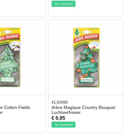
Op voorraad
41.62068
e Cotton Fields
Arbre Magique Country Bouquet
er
Luchtverfrisser
€ 6,95
Op voorraad