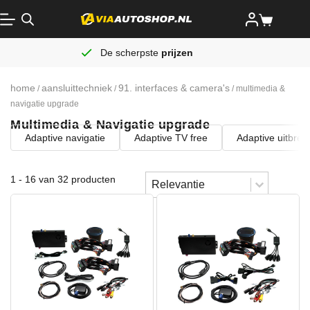
De scherpste
prijzen
home
aansluittechniek
91. interfaces & camera's
/
/
/ multimedia &
navigatie upgrade
Multimedia & Navigatie upgrade
Adaptive navigatie
Adaptive TV free
Adaptive uitbrei
Sort content
1 - 16 van 32 producten
Sorteren
Sort content