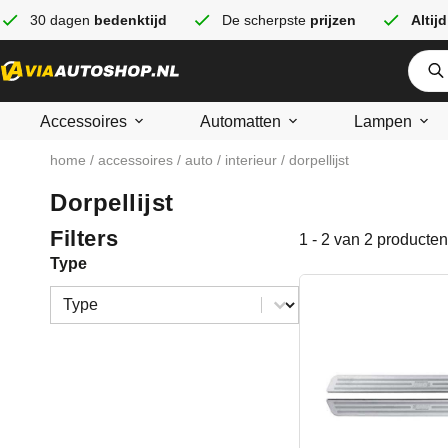
30 dagen
bedenktijd
De scherpste
prijzen
Altijd
Accessoires
Automatten
Lampen
home
/
accessoires
/
auto
/
interieur
/ dorpellijst
Dorpellijst
Filters
1 - 2 van 2 producten
Type
Type
Type