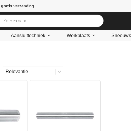
 gratis
verzending
Aansluittechniek
Werkplaats
Sneeuwke
Sort content
Sorteren
Sort content