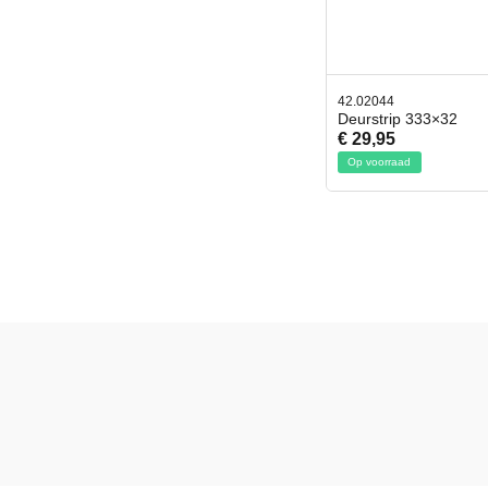
42.02044
Deurstrip 333×32
€ 29,95
Op voorraad