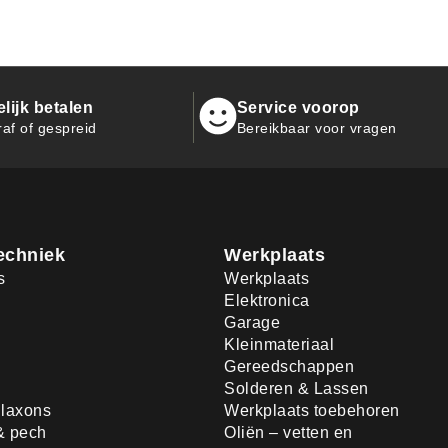
ijk betalen
Service voorop
raf of gespreid
Bereikbaar voor vragen
echniek
Werkplaats
s
Werkplaats
Elektronica
Garage
Kleinmateriaal
Gereedschappen
Solderen & Lassen
laxons
Werkplaats toebehoren
& pech
Oliën – vetten en