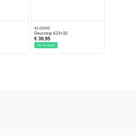
42.02045
Deurstrip 623×32
€ 39,95
Op voorraad