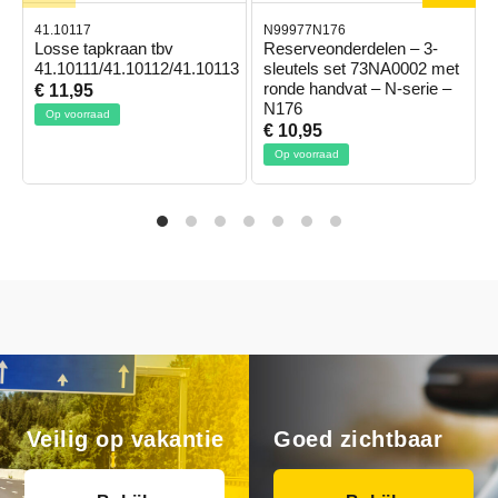
41.10117
N99977N176
Losse tapkraan tbv
Reserveonderdelen – 3-
41.10111/41.10112/41.10113
sleutels set 73NA0002 met
ronde handvat – N-serie –
€ 11,95
N176
Op voorraad
€ 10,95
Op voorraad
Veilig op vakantie
Goed zichtbaar