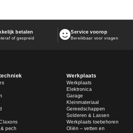
kelijk betalen
Service voorop
teraf of gespreid
Bereikbaar voor vragen
techniek
Werkplaats
es
Werkplaats
Elektronica
n
Garage
Kleinmateriaal
d
Gereedschappen
Solderen & Lassen
Claxons
Werkplaats toebehoren
d & pech
Oliën – vetten en