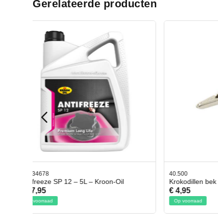
Gerelateerde producten
40.500
78.80350
Krokodillen bek 2 stuks
Gevloch
€ 4,95
€ 50,95
Op voorraad
Op voorra