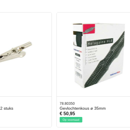
42.59551
tenkous ø 35mm
Bit- en Doppenset 19 Delig Incl.
€ 19,95
ad
Op voorraad