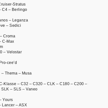
ruiser-Stratus
– C4 – Berlingo
anos – Leganza
ve – Sedici
 – Croma
 – C-Max
am
0 – Velostar
Pro-cee’d
n – Thema – Musa
C-Klasse – C32 – C320 – CLK – C180 – C200 –
– SLK – SLS – Vaneo
– Yours
– Lancer – ASX