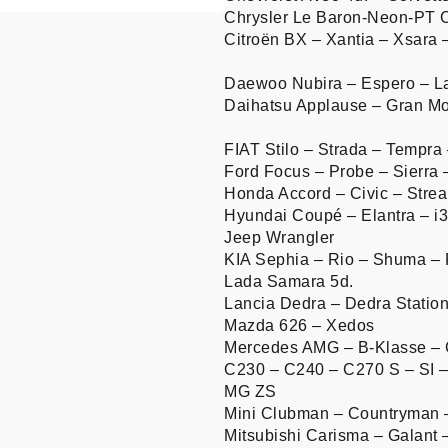
Chrysler Le Baron-Neon-PT C
Citroën BX – Xantia – Xsara 
Daewoo Nubira – Espero – L
Daihatsu Applause – Gran Mo
FIAT Stilo – Strada – Tempra
Ford Focus – Probe – Sierra
Honda Accord – Civic – Stre
Hyundai Coupé – Elantra – i3
Jeep Wrangler
KIA Sephia – Rio – Shuma – 
Lada Samara 5d.
Lancia Dedra – Dedra Statio
Mazda 626 – Xedos
Mercedes AMG – B-Klasse – 
C230 – C240 – C270 S – SI 
MG ZS
Mini Clubman – Countryman 
Mitsubishi Carisma – Galant 