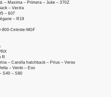
d. – Maxima – Primera – Juke – 370Z
ack – Vectra
05 – 607
Mégane – R19
0-800-Celeste-MGF
5
a
 WRX
n R
ina – Carolla hatchback – Prius – Verso
etta – Vento – Eos
 – S40 – S60