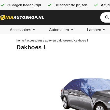
30 dagen
bedenktijd
De scherpste
prijzen
Altijd
Accessoires
Automatten
Lampen
/
/
/ dakhoes l
home
accessoires
auto- en dakhoezen
Dakhoes L