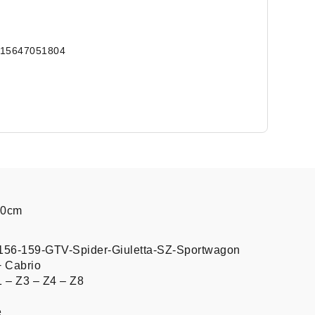
715647051804
60cm
156-159-GTV-Spider-Giuletta-SZ-Sportwagon
+ Cabrio
 – Z3 – Z4 – Z8
e