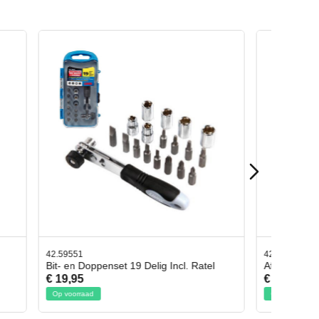
42.65998
 Ratel
Afbreekmes 2 stuks
€ 10,95
Op voorraad