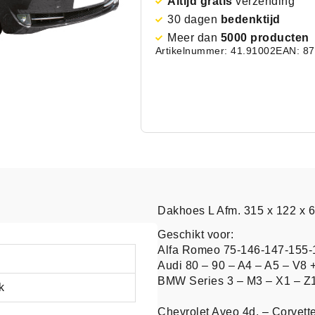
Altijd gratis
verzending
30 dagen
bedenktijd
Meer dan
5000 producten
Artikelnummer: 41.91002
EAN: 8
Dakhoes L Afm. 315 x 122 x 
Geschikt voor:
Alfa Romeo 75-146-147-155-
Audi 80 – 90 – A4 – A5 – V8 
BMW Series 3 – M3 – X1 – Z1
k
Chevrolet Aveo 4d. – Corvett