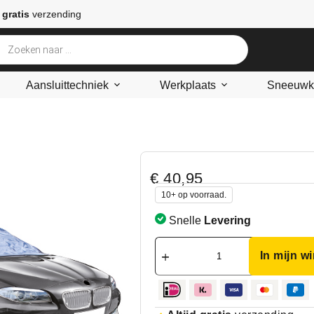
 gratis
verzending
Aansluittechniek
Werkplaats
Sneeuwke
€
40,95
10+ op voorraad.
Snelle
Levering
In mijn w