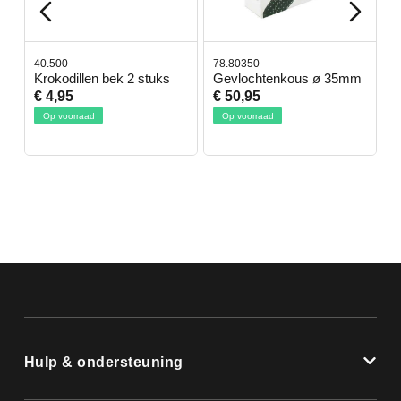
40.500
78.80350
4
Krokodillen bek 2 stuks
Gevlochtenkous ø 35mm
B
D
€ 4,95
€ 50,95
€
Op voorraad
Op voorraad
Hulp & ondersteuning