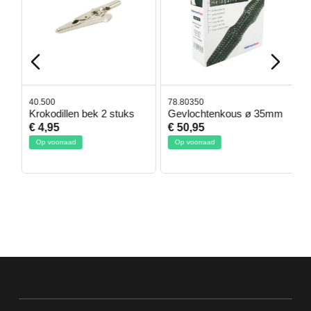
40.500
78.80350
4
Krokodillen bek 2 stuks
Gevlochtenkous ø 35mm
B
D
€ 4,95
€ 50,95
€
Op voorraad
Op voorraad