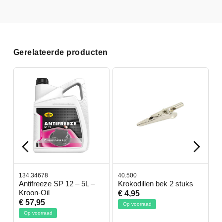
Gerelateerde producten
134.34678
40.500
7
-
Antifreeze SP 12 – 5L –
Krokodillen bek 2 stuks
G
Kroon-Oil
€ 4,95
€
€ 57,95
Op voorraad
Op voorraad