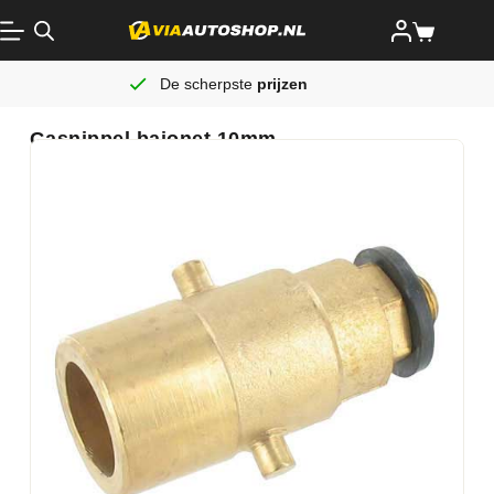
De scherpste
prijzen
Gasnippel bajonet 10mm