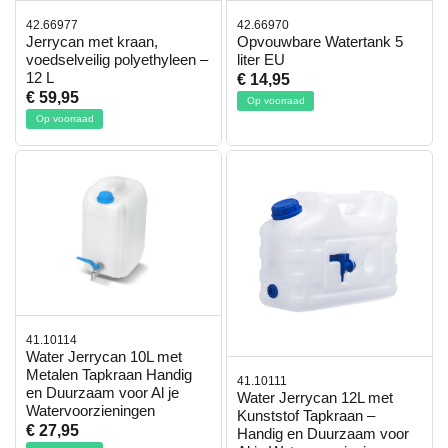
42.66977
42.66970
Jerrycan met kraan,
Opvouwbare Watertank 5
voedselveilig polyethyleen –
liter EU
12 L
€ 14,95
€ 59,95
Op voorraad
Op voorraad
41.10114
Water Jerrycan 10L met
Metalen Tapkraan Handig
41.10111
en Duurzaam voor Al je
Water Jerrycan 12L met
Watervoorzieningen
Kunststof Tapkraan –
€ 27,95
Handig en Duurzaam voor