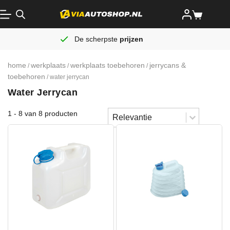
De scherpste
prijzen
home
werkplaats
werkplaats toebehoren
jerrycans &
/
/
/
toebehoren
/ water jerrycan
Water Jerrycan
Sort content
1 - 8 van 8 producten
Sorteren
Sort content