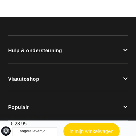
Hulp & ondersteuning
Viaautoshop
Populair
Neuswielband 200 x 55 mm
€
28,95
In mijn winkelwagen
Langere levertijd: