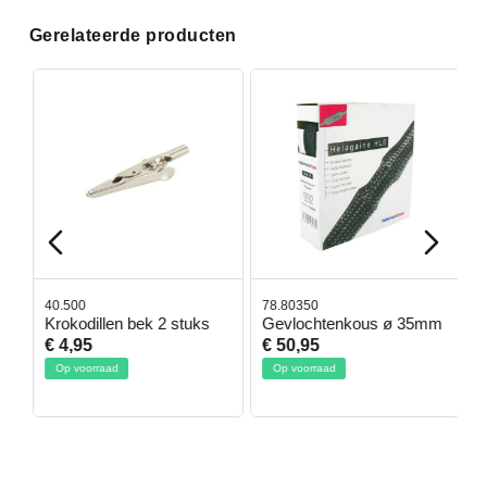
Gerelateerde producten
40.500
78.80350
4
Krokodillen bek 2 stuks
Gevlochtenkous ø 35mm
B
D
€ 4,95
€ 50,95
€
Op voorraad
Op voorraad