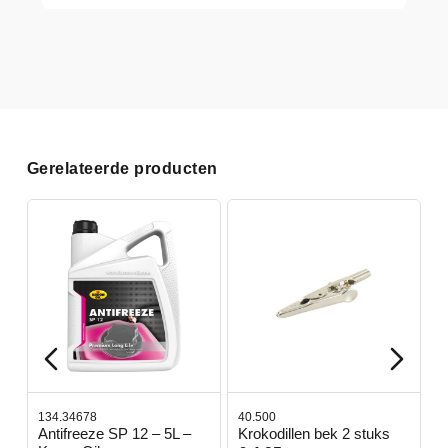
Gerelateerde producten
134.34678
40.500
7
-
Antifreeze SP 12 – 5L –
Krokodillen bek 2 stuks
G