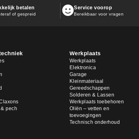
kelijk betalen
Service voorop
teraf of gespreid
Bereikbaar voor vragen
techniek
Werkplaats
es
Werkplaats
Elektronica
n
Garage
Kleinmateriaal
d
Gereedschappen
Solderen & Lassen
Claxons
Werkplaats toebehoren
d & pech
Oliën – vetten en
toevoegingen
Technisch onderhoud