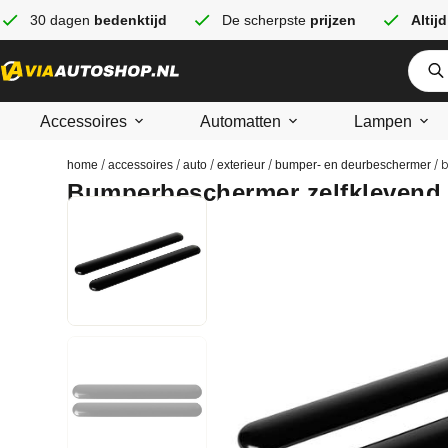
30 dagen
bedenktijd
De scherpste
prijzen
Altijd
Accessoires
Automatten
Lampen
/
/
/
/
/ 
home
accessoires
auto
exterieur
bumper- en deurbeschermer
Bumperbeschermer zelfklevend