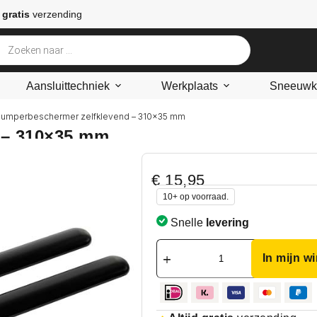
 gratis
verzending
Aansluittechniek
Werkplaats
Sneeuwke
bumperbeschermer zelfklevend – 310×35 mm
 – 310×35 mm
€
15,95
10+ op voorraad.
Snelle
levering
In mijn w