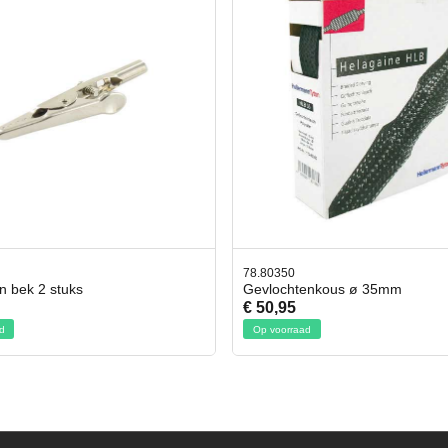
78.80350
en bek 2 stuks
Gevlochtenkous ø 35mm
€ 50,95
d
Op voorraad