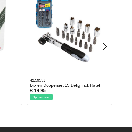
42.59551
42.659
Bit- en Doppenset 19 Delig Incl. Ratel
Afbre
€ 19,95
€ 10,
Op voorraad
Op vo