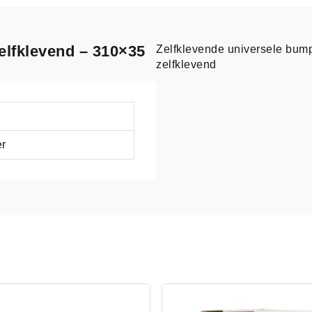
elfklevend – 310×35
Zelfklevende universele bum
zelfklevend
r