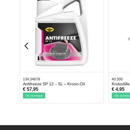
134.34678
40.500
Antifreeze SP 12 – 5L – Kroon-Oil
Krokodill
€ 57,95
€ 4,95
Op voorraad
Op voorraa