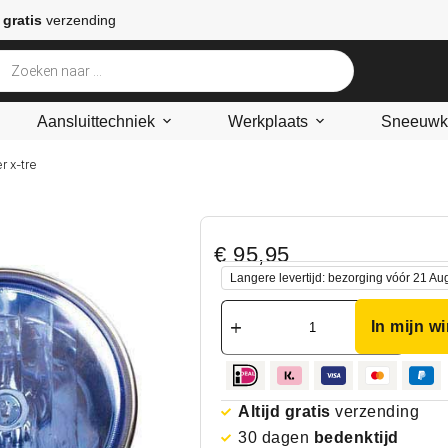
 gratis
verzending
Aansluittechniek
Werkplaats
Sneeuwke
er x-tre
€
95,95
Langere levertijd: bezorging vóór 21 Au
In mijn w
Altijd gratis
verzending
30 dagen
bedenktijd