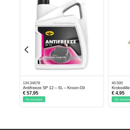
40.500
78.803
l
Krokodillen bek 2 stuks
Gevlo
€ 4,95
€ 50,
Op voorraad
Op voo