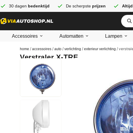
30 dagen
bedenktijd
De scherpste
prijzen
Altijd
Accessoires
Automatten
Lampen
/
/
/
/
/ verstral
home
accessoires
auto
verlichting
exterieur verlichting
Verstraler X-TRE