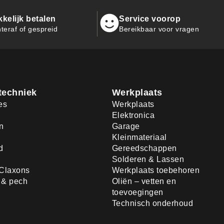
kelijk betalen
Service voorop
teraf of gespreid
Bereikbaar voor vragen
techniek
Werkplaats
es
Werkplaats
Elektronica
n
Garage
Kleinmateriaal
d
Gereedschappen
Solderen & Lassen
Claxons
Werkplaats toebehoren
d & pech
Oliën – vetten en
toevoegingen
Technisch onderhoud