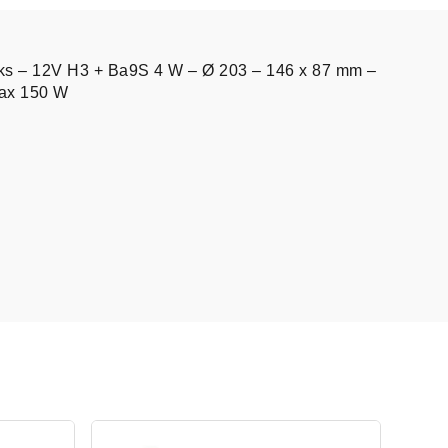
tuks – 12V H3 + Ba9S 4 W – Ø 203 – 146 x 87 mm –
max 150 W