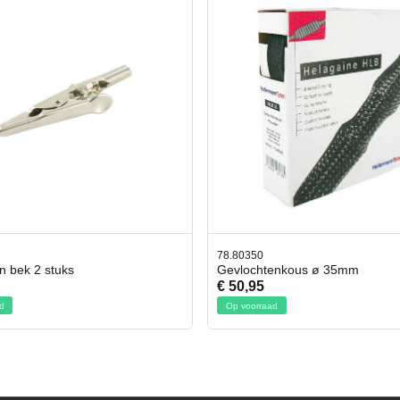
50
42.59551
chtenkous ø 35mm
Bit- en Doppenset 19 Delig In
95
€ 19,95
rraad
Op voorraad