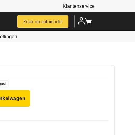
Klantenservice
Zoek op automodel
ttingen
gust
inkelwagen