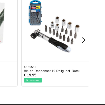
42.65998
cl. Ratel
Afbreekmes 2 stuks
€ 10,95
Op voorraad