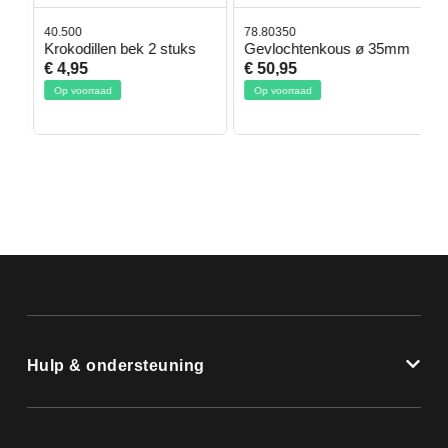
40.500
78.80350
4
Krokodillen bek 2 stuks
Gevlochtenkous ø 35mm
B
D
€ 4,95
€ 50,95
€
Op voorraad
Op voorraad
Hulp & ondersteuning