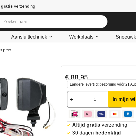
 gratis
verzending
Aansluittechniek
Werkplaats
Sneeuwke
er prox
€
88,95
Langere levertijd: bezorging vóór 21 Au
In mijn w
Altijd gratis
verzending
30 dagen
bedenktijd