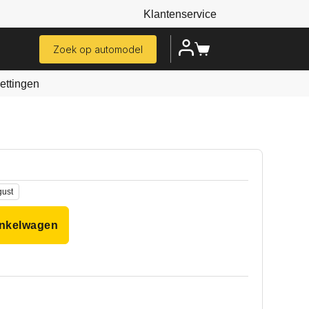
Klantenservice
Zoek op automodel
ttingen
gust
inkelwagen