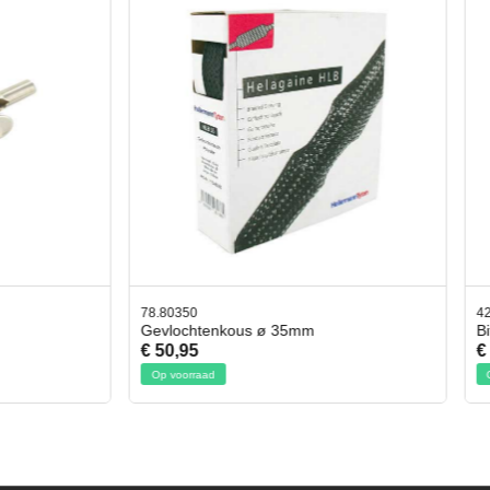
42.59551
tenkous ø 35mm
Bit- en Doppenset 19 Delig Incl.
€ 19,95
ad
Op voorraad