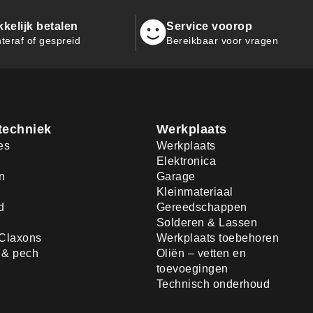
kelijk betalen
Service voorop
teraf of gespreid
Bereikbaar voor vragen
techniek
Werkplaats
es
Werkplaats
Elektronica
n
Garage
Kleinmateriaal
d
Gereedschappen
Solderen & Lassen
Claxons
Werkplaats toebehoren
d & pech
Oliën – vetten en
toevoegingen
Technisch onderhoud