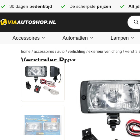
30 dagen
bedenktijd
De scherpste
prijzen
Altijd
Accessoires
Automatten
Lampen
/
/
/
/
/ verstral
home
accessoires
auto
verlichting
exterieur verlichting
Verstraler Prox