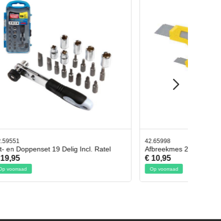
42.65998
 Ratel
Afbreekmes 2 stuks
€ 10,95
Op voorraad