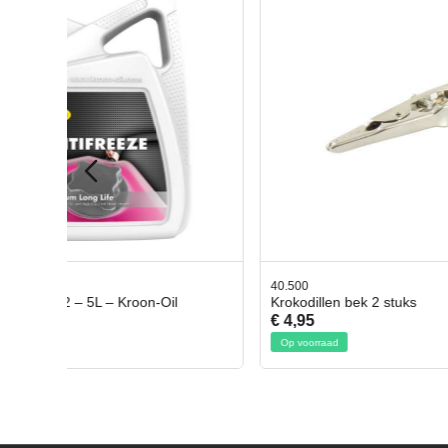
40.500
78.80350
Krokodillen bek 2 stuks
Gevloch
€ 4,95
€ 50,95
Op voorraad
Op voorra