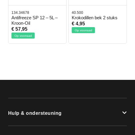
134.34678
40.500
7
-
Antifreeze SP 12 – 5L –
Krokodillen bek 2 stuks
G
Kroon-Oil
€ 4,95
€
€ 57,95
Op voorraad
Op voorraad
Hulp & ondersteuning