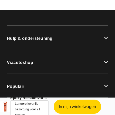
Hulp & ondersteuning
Viaautoshop
Populair
Epoxy roestomvormer
Langere levertijd:
In mijn winkelwagen
bezorging vóór 21
August