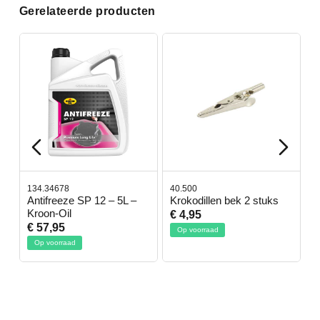
Gerelateerde producten
134.34678
40.500
7
-
Antifreeze SP 12 – 5L –
Krokodillen bek 2 stuks
G
Kroon-Oil
€ 4,95
€
€ 57,95
Op voorraad
Op voorraad