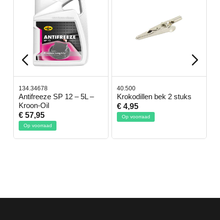
134.34678
40.500
7
-
Antifreeze SP 12 – 5L –
Krokodillen bek 2 stuks
G
Kroon-Oil
€ 4,95
€
€ 57,95
Op voorraad
Op voorraad