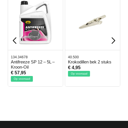
134.34678
40.500
7
-
Antifreeze SP 12 – 5L –
Krokodillen bek 2 stuks
G
Kroon-Oil
€ 4,95
€
€ 57,95
Op voorraad
Op voorraad