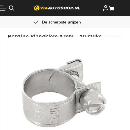
De scherpste
prijzen
Benzine Slangklem 9 mm – 10 stuks