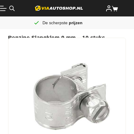
De scherpste
prijzen
Benzine Slangklem 9 mm – 10 stuks