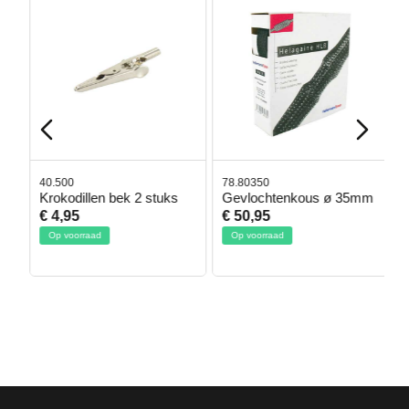
40.500
78.80350
4
Krokodillen bek 2 stuks
Gevlochtenkous ø 35mm
B
D
€ 4,95
€ 50,95
€
Op voorraad
Op voorraad