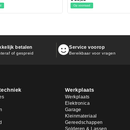
voorraad
Op voorraad
kelijk betalen
Service voorop
teraf of gespreid
Bereikbaar voor vragen
techniek
Werkplaats
es
Werkplaats
Elektronica
n
Garage
Kleinmateriaal
d
Gereedschappen
Solderen & Lassen