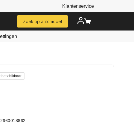
Klantenservice
Zoek op automodel
ttingen
t beschikbaar.
22660018862