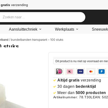
 gratis
verzending
Aansluittechniek
Werkplaats
Sneeuwke
/ bundelbanden transparant – 100 stuks
elband
0 stuks
Dit product is nu niet op voorraad en nie
Altijd gratis
verzending
30 dagen
bedenktijd
Meer dan
5000 producten
Artikelnummer: 78.T30L
EAN: 50