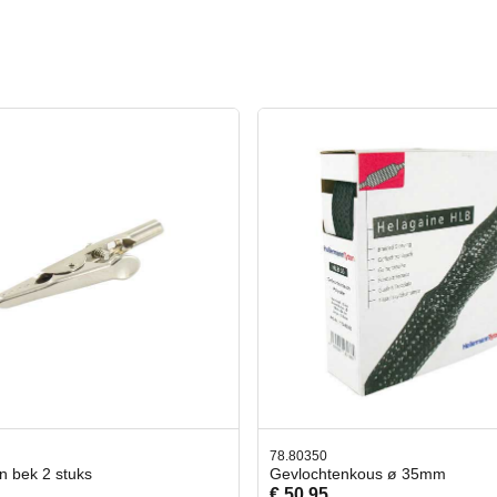
0350
42.59551
ochtenkous ø 35mm
Bit- en Doppenset 19 Delig 
,95
€ 19,95