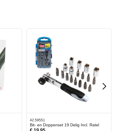
42.65998
Incl. Ratel
Afbreekmes 2 stuks
€ 10,95