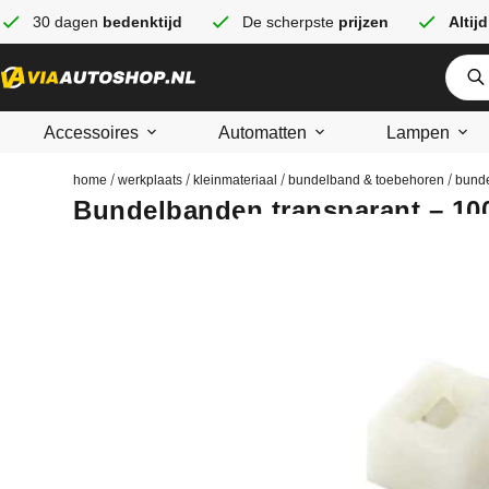
30 dagen
bedenktijd
De scherpste
prijzen
Altijd
Accessoires
Automatten
Lampen
/
/
/
/
home
werkplaats
kleinmateriaal
bundelband & toebehoren
bund
Bundelbanden transparant – 10