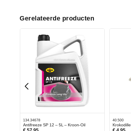
Gerelateerde producten
40.500
78.8
Oil
Krokodillen bek 2 stuks
Gevl
€ 4,95
€ 50