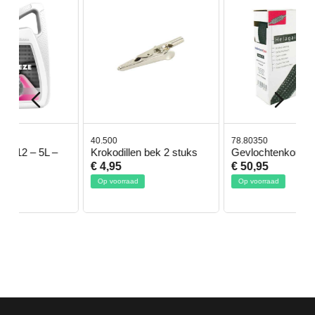
40.500
78.80350
 5L –
Krokodillen bek 2 stuks
Gevlochtenkous ø 35mm
€ 4,95
€ 50,95
Op voorraad
Op voorraad