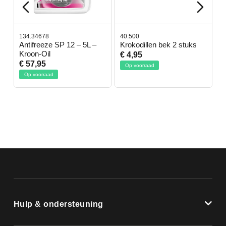
134.34678
40.500
7
-
Antifreeze SP 12 – 5L –
Krokodillen bek 2 stuks
G
Kroon-Oil
€ 4,95
€
€ 57,95
Op voorraad
Op voorraad
Hulp & ondersteuning