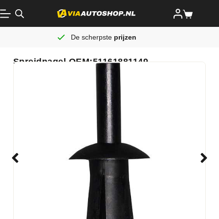
De scherpste
prijzen
Spreidnagel OEM:51161881149