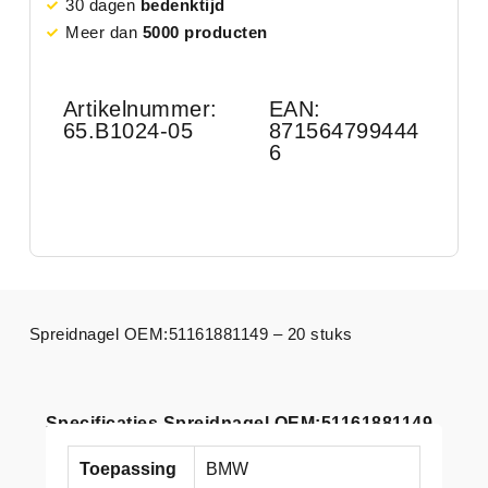
30 dagen
bedenktijd
Meer dan
5000 producten
Artikelnummer:
EAN:
65.B1024-05
871564799444
6
Spreidnagel OEM:51161881149 – 20 stuks
Specificaties Spreidnagel OEM:51161881149
Toepassing
BMW