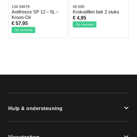
134.34678
40.500
7
-
Antifreeze SP 12 – 5L –
Krokodillen bek 2 stuks
G
Kroon-Oil
€ 4,95
€
€ 57,95
Op voorraad
Op voorraad
Hulp & ondersteuning