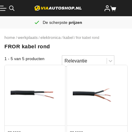
De scherpste
prijzen
home
werkplaats
elektronica
kabel
/
/
/
/ fror kabel rond
FROR kabel rond
Sort content
1 - 5 van 5 producten
Sorteren
Sort content