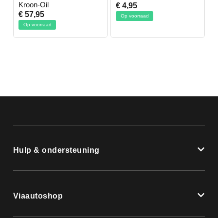
Kroon-Oil
€ 4,95
€
€ 57,95
Op voorraad
Op voorraad
Hulp & ondersteuning
Viaautoshop