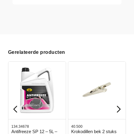
Gerelateerde producten
134.34678
40.500
7
-
Antifreeze SP 12 – 5L –
Krokodillen bek 2 stuks
G