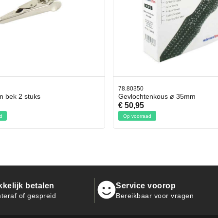
50
42.59551
chtenkous ø 35mm
Bit- en Doppenset 19 Delig In
95
€ 19,95
rraad
Op voorraad
kelijk betalen
Service voorop
teraf of gespreid
Bereikbaar voor vragen