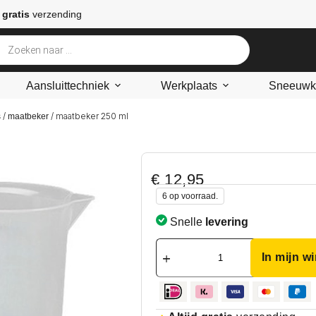
 gratis
verzending
Aansluittechniek
Werkplaats
Sneeuwke
/
/ maatbeker 250 ml
s
maatbeker
€
12,95
6 op voorraad.
Snelle
levering
In mijn w