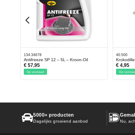
40.500
78.803
l
Krokodillen bek 2 stuks
Gevlo
€ 4,95
€ 50,
Op voorraad
Op voo
5000+ producten
Gemak
Dagelijks groeiend aanbod
Nu, ach