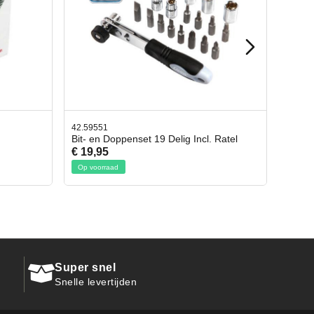
42.65998
cl. Ratel
Afbreekmes 2 stuks
€ 10,95
Op voorraad
Super snel
Snelle levertijden