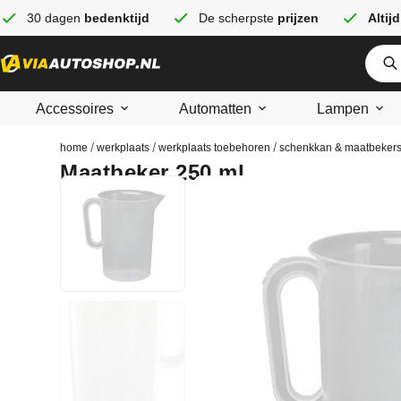
30 dagen
bedenktijd
De scherpste
prijzen
Altijd
Accessoires
Automatten
Lampen
/
/
/
home
werkplaats
werkplaats toebehoren
schenkkan & maatbeker
Maatbeker 250 ml