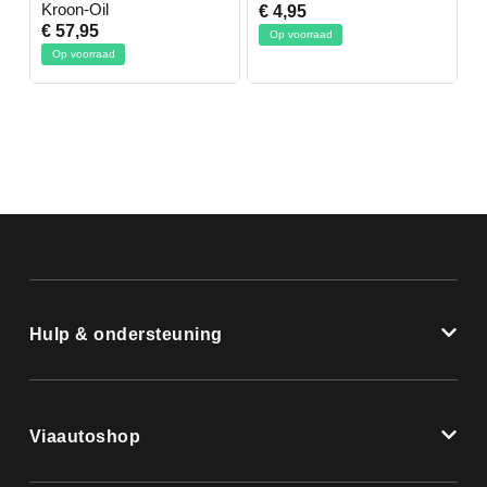
Kroon-Oil
€ 4,95
€
€ 57,95
Op voorraad
Op voorraad
Hulp & ondersteuning
Viaautoshop