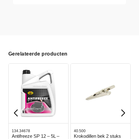
Gerelateerde producten
134.34678
40.500
7
-
Antifreeze SP 12 – 5L –
Krokodillen bek 2 stuks
G